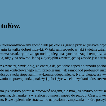
 tułów.
 w nieskoordynowany sposób lub pięknie i z gracją przy większych pręd
iu kawałka dobrej muzyki. W taki sam sposób, w jaki świetnie zgrana 
uczowa zasada rytmicznego ruchu polega na synchronizacji i tempie z
ia, nigdy na odwrót. Jedną z dyscyplin zawierającą tą zasadę jest narc
z zewnątrz, wydaje się, że energia dająca tobie napęd do przodu pochod
o niekontrolowanego nimi przebierania, jak samochód próbujący ruszy
wiczyć swoją stopę zanim wykonasz odepchnięcie. Narty biegowesą wygi
aniu na prawej nodze, należy ją obciążyć w celu uzyskania dostateczne
ym jak szybko potrafisz pracować nogami, ale tym, jak szybko potrafis
aczepienia, dynamikę, a w efekcie również i napęd do przodu. Częstotl
hu. Bezwątpienia nie stracisz nic na poziomie zmęczenia – które posz