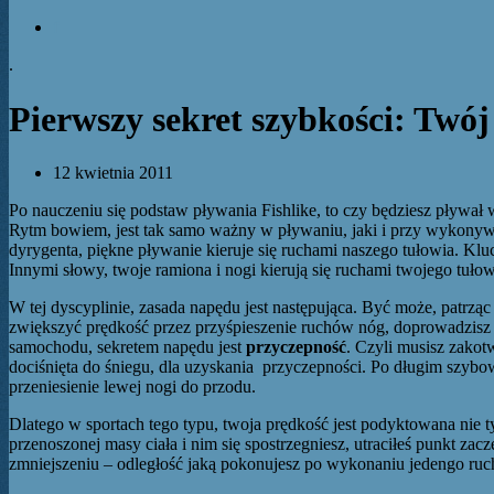
f
.
Pierwszy sekret szybkości: Twój
12 kwietnia 2011
Po nauczeniu się podstaw pływania Fishlike, to czy będziesz pływał
Rytm bowiem, jest tak samo ważny w pływaniu, jaki i przy wykonywan
dyrygenta, piękne pływanie kieruje się ruchami naszego tułowia. Kl
Innymi słowy, twoje ramiona i nogi kierują się ruchami twojego tułow
W tej dyscyplinie, zasada napędu jest następująca. Być może, patrząc 
zwiększyć prędkość przez przyśpieszenie ruchów nóg, doprowadzisz d
samochodu, sekretem napędu jest
przyczepność
. Czyli musisz zakot
dociśnięta do śniegu, dla uzyskania przyczepności. Po długim szybow
przeniesienie lewej nogi do przodu.
Dlatego w sportach tego typu, twoja prędkość jest podyktowana nie t
przenoszonej masy ciała i nim się spostrzegniesz, utraciłeś punkt z
zmniejszeniu – odległość jaką pokonujesz po wykonaniu jedengo ruc