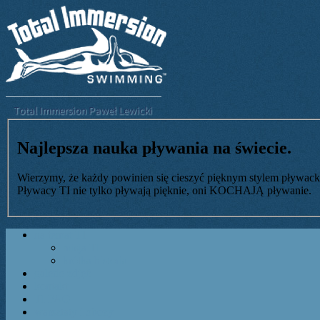
Najlepsza nauka pływania na świecie.
Wierzymy, że każdy powinien się cieszyć pięknym stylem pływac
Pływacy TI nie tylko pływają pięknie, oni KOCHAJĄ pływanie.
na temat TI
misja TI
krótka historia
galerie zdjęć
kontakt
TI FAQ
warsztaty i obozy