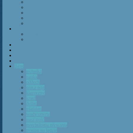
obóz trenerski
warsztaty kraula
program i terminy
wody otwarte
warsztaty triathlonowe
rzeczy ogólnodostępne:
artykuły
fragmenty książek
produkty
znajdź swojego trenera TI
zadaj pytanie trenerowi
zostań trenerem
Blog
technika
nauka
oddech
praca nóg
klasyczny
kraul
delfin
triathlon
wody otwrte
nasz gość
psychologia pływania
trening na lądzie