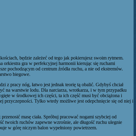
kościach, będzie zależeć od tego jak pokierujesz swoim rytmem.
orkiestra gra w perfekcyjnej harmonii kierując się ruchami
awsze pochodzącym od centrum źródła ruchu, a nie od ekstremów.
iarstwo biegowe.
zi z pracy nóg, łatwo jest jednak teorię tą obalić. Gdybyś chciał
ć na warstwie lodu. Dla narciarza, wrotkarza, i w tym przypadku
ęte w środkowej ich części, ta ich część musi być obciążona i
j przyczepności. Tylko wtedy możliwe jest odepchnięcie się od niej i
z przenosić masę ciała. Spróbuj pracować nogami szybciej od
iwość twoich ruchów zapewne wzrośnie, ale długość ruchu ulegnie
ybuje w górę niczym balon wypełniony powietrzem.