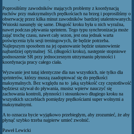
Poprosiliśmy zawodników mających problemy z koordynacją
ruchów przy maksymalnych prędkościach na brzeg i poprosiliśmy o
obserwację przez kilka minut zawodników bardziej utalentowanych.
Wnioski nasunęły się same. Długość kroku była u nich wyraźna,
nawet podczas pływania sprintem. Tego typu synchronizacja może
zająć trochę czasu, nawet cały sezon, jest ona jednak warta
poświęcenia tylu sesji treningowych, ile będzie potrzeba.
Najlepszym sposobem na jej opanowanie będzie ustanowienie
najbardziej optymalnej SL (długości kroku), następnie stopniowe
podnoszenie SR przy jednoczesnym utrzymaniu płynności i
koordynacja pracy całego ciała.
Wyzwanie jest tutaj identyczne dla nas wszystkich, nie tylko dla
sprinterów, którzy muszą zaadoptować się do prędkości
maksymalnych. Bez względu na to jaką szybkość czy częstotliwość
będziesz używał do pływania, musisz wpierw nauczyć się
zachowania kontroli, płynności i stosunkowo długiego kroku na
wszystkich szczeblach pomiędzy prędkościami super wolnymi a
maksymalnymi.
A to oznacza bycie wyjątkowo przebiegłym, aby zrozumieć, że aby
płynąć szybko trzeba najpierw umieć zwolnić.
Paweł Lewicki