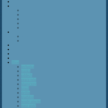
TI FAQ
warsztaty i obozy
obóz trenerski
warsztaty kraula
program i terminy
wody otwarte
warsztaty triathlonowe
rzeczy ogólnodostępne:
artykuły
fragmenty książek
produkty
znajdź swojego trenera TI
zadaj pytanie trenerowi
zostań trenerem
Blog
technika
nauka
oddech
praca nóg
klasyczny
kraul
delfin
triathlon
wody otwrte
nasz gość