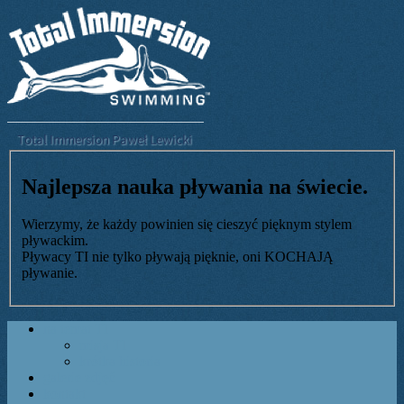
Najlepsza nauka pływania na świecie.
Wierzymy, że każdy powinien się cieszyć pięknym stylem
pływackim.
Pływacy TI nie tylko pływają pięknie, oni KOCHAJĄ
pływanie.
na temat TI
misja TI
krótka historia
galerie zdjęć
kontakt