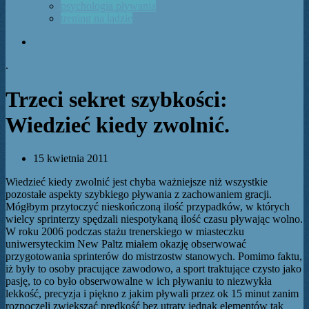
psychologia pływania
trening na lądzie
f
.
Trzeci sekret szybkości:
Wiedzieć kiedy zwolnić.
15 kwietnia 2011
Wiedzieć kiedy zwolnić jest chyba ważniejsze niż wszystkie
pozostałe aspekty szybkiego pływania z zachowaniem gracji.
Mógłbym przytoczyć nieskończoną ilość przypadków, w których
wielcy sprinterzy spędzali niespotykaną ilość czasu pływając wolno.
W roku 2006 podczas stażu trenerskiego w miasteczku
uniwersyteckim New Paltz miałem okazję obserwować
przygotowania sprinterów do mistrzostw stanowych. Pomimo faktu,
iż były to osoby pracujące zawodowo, a sport traktujące czysto jako
pasję, to co było obserwowalne w ich pływaniu to niezwykła
lekkość, precyzja i piękno z jakim pływali przez ok 15 minut zanim
rozpoczęli zwiększać prędkość bez utraty jednak elementów tak