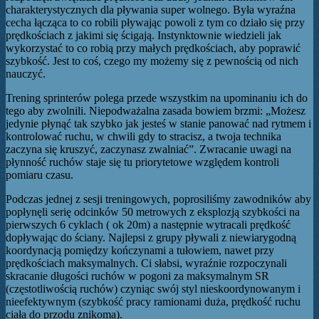
charakterystycznych dla pływania super wolnego. Była wyraźna
cecha łącząca to co robili pływając powoli z tym co działo się przy
prędkościach z jakimi się ścigają. Instynktownie wiedzieli jak
wykorzystać to co robią przy małych prędkościach, aby poprawić
szybkość. Jest to coś, czego my możemy się z pewnością od nich
nauczyć.
Trening sprinterów polega przede wszystkim na upominaniu ich do
tego aby zwolnili. Niepodważalna zasada bowiem brzmi: „Możesz
jedynie płynąć tak szybko jak jesteś w stanie panować nad rytmem i
kontrolować ruchu, w chwili gdy to stracisz, a twoja technika
zaczyna się kruszyć, zaczynasz zwalniać”. Zwracanie uwagi na
płynność ruchów staje się tu priorytetowe względem kontroli
pomiaru czasu.
Podczas jednej z sesji treningowych, poprosiliśmy zawodników aby
popłynęli serię odcinków 50 metrowych z eksplozją szybkości na
pierwszych 6 cyklach ( ok 20m) a następnie wytracali prędkość
dopływając do ściany. Najlepsi z grupy pływali z niewiarygodną
koordynacją pomiędzy kończynami a tułowiem, nawet przy
prędkościach maksymalnych. Ci słabsi, wyraźnie rozpoczynali
skracanie długości ruchów w pogoni za maksymalnym SR
(częstotliwością ruchów) czyniąc swój styl nieskoordynowanym i
nieefektywnym (szybkość pracy ramionami duża, prędkość ruchu
ciała do przodu znikoma).